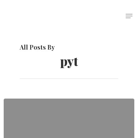
All Posts By
pyt