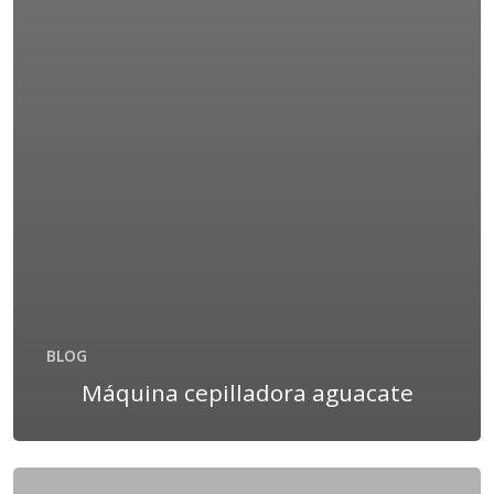
BLOG
Máquina cepilladora aguacate