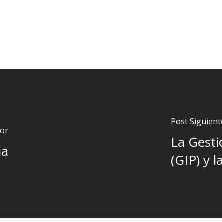
Post Siguient
ior
La Gesti
ia
(GIP) y 