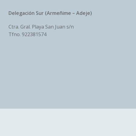
Delegación Sur (Armeñime – Adeje)
Ctra. Gral. Playa San Juan s/n
Tfno.
922381574