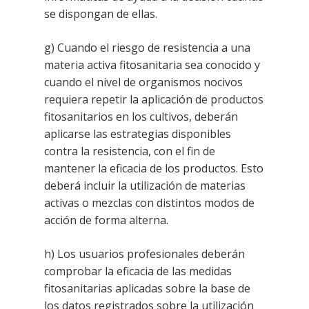
se dispongan de ellas.
g) Cuando el riesgo de resistencia a una
materia activa fitosanitaria sea conocido y
INICIO
cuando el nivel de organismos
nocivos
NOSOTROS
requiera repetir la aplicación de productos
fitosanitarios en los cultivos, deberán
Historia
PRODUCTOS Y SERVICIO
aplicarse las estrategias
disponibles
contra la resistencia, con el fin de
105º Aniversario
PRODUCTOS
RSC
mantener la eficacia de los productos. Esto
deberá incluir la
utilización de materias
Plátano de Canaria
Medalla de oro
PRODUCTOS ECOLÓG
BLOG
activas o mezclas con distintos modos de
Plátano Rojo
Únete al equipo de FA
SERVICIOS
acción de forma alterna.
CONTACTO
Aguacate
Servicios Socios/as
MARCAS
h) Los usuarios profesionales deberán
comprobar la eficacia de las medidas
Batata
Servicios Técnicos
ACCESO ASOCIADO/A
fitosanitarias aplicadas sobre la base de
los datos registrados sobre la utilización