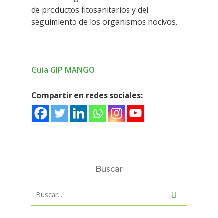
Calabaza
Documentación plá
ACCESO EMPLEADO/A
de productos fitosanitarios y del
Parchita
Documentación agu
seguimiento de los organismos nocivos.
Papaya
Naranja
Guía GIP MANGO
Mango / Manga
Compartir en redes sociales:
Buscar