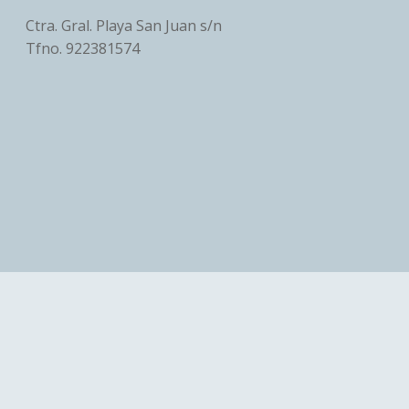
Ctra. Gral. Playa San Juan s/n
Tfno.
922381574