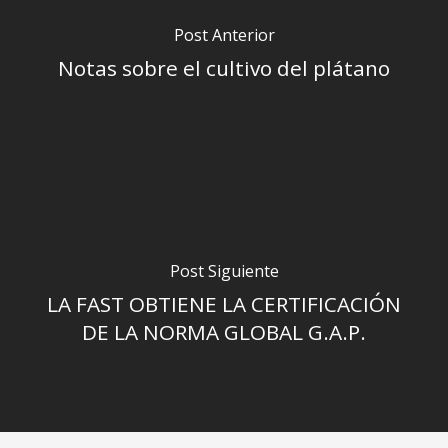
Aguacate
Servicios Socios/as
MARCAS
Post Anterior
Notas sobre el cultivo del plátano
Batata
Servicios Técnicos
ACCESO ASOCIADO/A
Calabaza
Documentación plá
ACCESO EMPLEADO/A
Parchita
Documentación agu
Papaya
Naranja
Post Siguiente
Mango / Manga
LA FAST OBTIENE LA CERTIFICACIÓN
DE LA NORMA GLOBAL G.A.P.