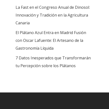
La Fast en el Congreso Anual de Dinosol:
Innovación y Tradición en la Agricultura
Canaria
El Plátano Azul Entra en Madrid Fusión
con Oscar Lafuente: El Artesano de la
Gastronomía Líquida
INICIO
7 Datos Inesperados que Transformarán
NOSOTROS
tu Percepción sobre los Plátanos
Historia
PRODUCTOS Y SERVICIO
105º Aniversario
PRODUCTOS
RSC
Plátano de Canaria
Medalla de oro
PRODUCTOS ECOLÓG
BLOG
Plátano Rojo
Únete al equipo de FA
SERVICIOS
CONTACTO