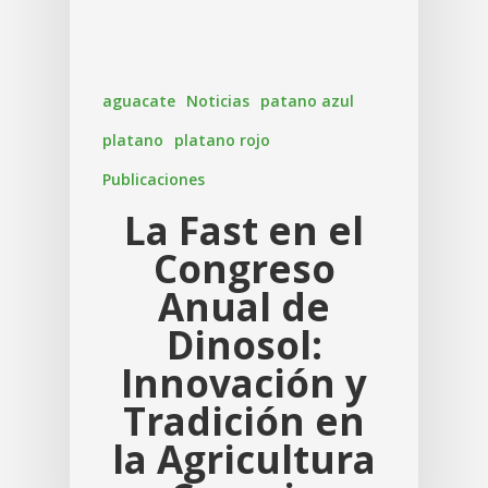
aguacate
Noticias
patano azul
platano
platano rojo
Publicaciones
INICIO
La Fast en el
NOSOTROS
Congreso
Historia
PRODUCTOS Y SERVICIO
Anual de
105º Aniversario
PRODUCTOS
RSC
Dinosol:
Innovación y
Plátano de Canaria
Medalla de oro
PRODUCTOS ECOLÓG
BLOG
Tradición en
Plátano Rojo
Únete al equipo de FA
SERVICIOS
CONTACTO
la Agricultura
Aguacate
Servicios Socios/as
MARCAS