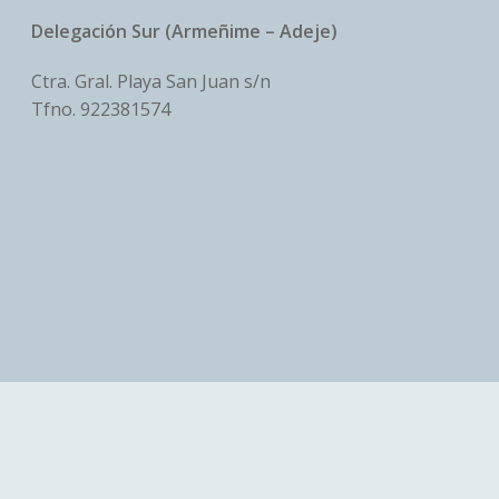
Delegación Sur (Armeñime – Adeje)
Ctra. Gral. Playa San Juan s/n
Tfno.
922381574