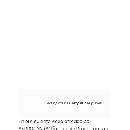
Getting your
Trinity Audio
player
En el siguiente vídeo ofrecido por
ready...
ASPROCAN (Asociación de Productores de