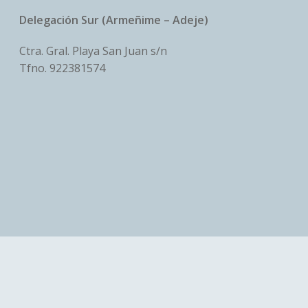
Delegación Sur (Armeñime – Adeje)
Ctra. Gral. Playa San Juan s/n
Tfno.
922381574