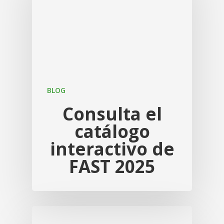
Calabaza
Documentación plá
ACCESO EMPLEADO/A
Parchita
Documentación agu
Papaya
Naranja
BLOG
Mango / Manga
Consulta el
catálogo
interactivo de
FAST 2025