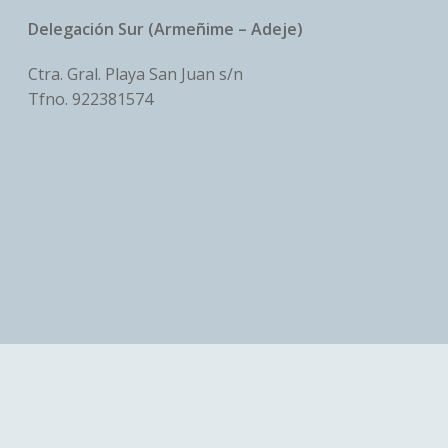
Delegación Sur (Armeñime – Adeje)
Ctra. Gral. Playa San Juan s/n
Tfno.
922381574