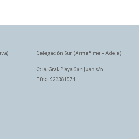
ava)
Delegación Sur (Armeñime – Adeje)
Ctra. Gral. Playa San Juan s/n
Tfno.
922381574