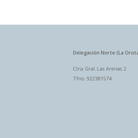
Delegación Norte (La Orot
Ctra. Gral. Las Arenas 2
Tfno.
922381574